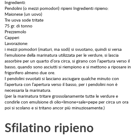
Ingredienti:
Pendolini (o mezzi pomodori) ripieni Ingredienti ripieno:
Maionese (un uovo)
Tre uova sode tritate
75 gr. di tonno
Prezzemolo
Capperi
Lavorazione:
i mezzi pomodori (maturi, ma sodi) si svuotano, quindi si versa
l’emulsione della marinatura utilizzata per le verdure, si lascia
assorbire per un quarto d’ora circa, si girano con l’apertura verso il
basso, quando sono asciutti si riempiono e si mettono a riposare in
frigorifero almeno due ore.
I pendolini svuotati si lasciano asciugare qualche minuto con
l’apertura con l’apertura verso il basso, per i pendolini non è
necessaria la marinatura.
(per la marinatura tritare grossolanamente tutte le verdure e
condirle con emulsione di olio+limone+sale+pepe per circa un ora
poi si scolano e si tritano ancor più minuziosamente.)
Sfilatino ripieno