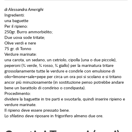
di Alessandra Amerighi
Ingredienti:
una baguette
Per il ripieno:
250gr. Burro ammorbidito;
Due uova sode tritate;
Olive verdi e nere
75 gr. di Tonno
Verdure marinate:
una carota, un sedano, un cetriolo, cipolla (una o due piccole),
peperoni (¼ verde, ¼ rosso, ¼ giallo) per la marinatura tritare
grossolanamente tutte le verdure e condirle con emulsione di
olio+limone+sale+pepe per circa un ora poi si scolano e si tritano
ancor più minuziosamente (in sostituzione penso potrebbe andare
bene un barattolo di condiriso o condipasta).
Procedimento:
dividere la baguette in tre parti e svuotarla, quindi inserire ripieno e
verdure marinate.
Il ripieno deve essere pressato bene.
Lo sfilatino deve riposare in frigorifero almeno due ore.