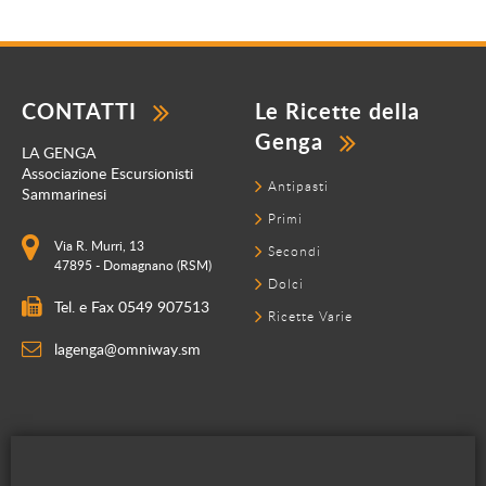
CONTATTI
Le Ricette della
Genga
LA GENGA
Associazione Escursionisti
Antipasti
Sammarinesi
Primi
Via R. Murri, 13
Secondi
47895 - Domagnano (RSM)
Dolci
Tel. e Fax 0549 907513
Ricette Varie
lagenga@omniway.sm