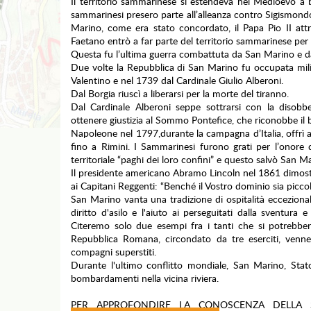
Il territorio sammarinese si estendeva nel Medioevo a 
sammarinesi presero parte all’alleanza contro Sigismondo
Marino, come era stato concordato, il Papa Pio II attrib
Faetano entrò a far parte del territorio sammarinese per
Questa fu l’ultima guerra combattuta da San Marino e dal
Due volte la Repubblica di San Marino fu occupata mili
Valentino e nel 1739 dal Cardinale Giulio Alberoni.
Dal Borgia riuscì a liberarsi per la morte del tiranno.
Dal Cardinale Alberoni seppe sottrarsi con la disobb
ottenere giustizia al Sommo Pontefice, che riconobbe il b
Napoleone nel 1797,durante la campagna d’Italia, offrì al
fino a Rimini. I Sammarinesi furono grati per l’onore di
territoriale “paghi dei loro confini” e questo salvò San 
Il presidente americano Abramo Lincoln nel 1861 dimostrò
ai Capitani Reggenti: “Benché il Vostro dominio sia piccolo
San Marino vanta una tradizione di ospitalità eccezionale 
diritto d'asilo e l'aiuto ai perseguitati dalla sventura
Citeremo solo due esempi fra i tanti che si potrebber
Repubblica Romana, circondato da tre eserciti, venne
compagni superstiti.
Durante l'ultimo conflitto mondiale, San Marino, Stat
bombardamenti nella vicina riviera.
PER APPROFONDIRE LA CONOSCENZA DELLA S