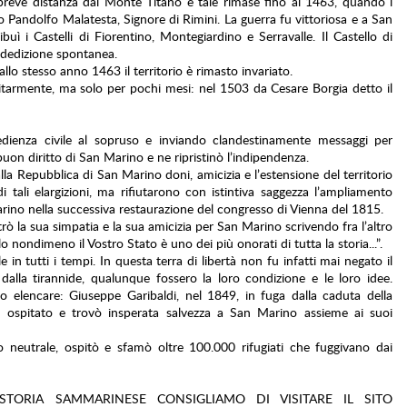
breve distanza dal Monte Titano e tale rimase fino al 1463, quando i
 Pandolfo Malatesta, Signore di Rimini. La guerra fu vittoriosa e a San
uì i Castelli di Fiorentino, Montegiardino e Serravalle. Il Castello di
 dedizione spontanea.
lo stesso anno 1463 il territorio è rimasto invariato.
tarmente, ma solo per pochi mesi: nel 1503 da Cesare Borgia detto il
edienza civile al sopruso e inviando clandestinamente messaggi per
uon diritto di San Marino e ne ripristinò l’indipendenza.
la Repubblica di San Marino doni, amicizia e l’estensione del territorio
 tali elargizioni, ma rifiutarono con istintiva saggezza l’ampliamento
Marino nella successiva restaurazione del congresso di Vienna del 1815.
 la sua simpatia e la sua amicizia per San Marino scrivendo fra l’altro
 nondimeno il Vostro Stato è uno dei più onorati di tutta la storia...”.
in tutti i tempi. In questa terra di libertà non fu infatti mai negato il
 e dalla tirannide, qualunque fossero la loro condizione e le loro idee.
o elencare: Giuseppe Garibaldi, nel 1849, in fuga dalla caduta della
 ospitato e trovò insperata salvezza a San Marino assieme ai suoi
o neutrale, ospitò e sfamò oltre 100.000 rifugiati che fuggivano dai
TORIA SAMMARINESE CONSIGLIAMO DI VISITARE IL SITO