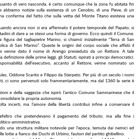
quanto di vero nasconda, è certo comunque che la zona fu abitata fin
he abbiamo notizie sulla esistenza di un Cenobio, di una Pieve, di un
una conferma del fatto che sulla vetta del Monte Titano esisteva una
uando ancora non si era affermato il potere temporale del Papato, si
cittadini di dare a se stessi una forma di governo. Ecco quindi il Comune.
figura del tagliapietre Marino, si chiamò inizialmente “Terra di San
ca di San Marino”. Queste le origini del corpo sociale che affidò il
cui venne dato il nome di Arengo presieduto da un Rettore. A tale
definizione delle prime leggi, gli Statuti, ispirati a principi democratici.
esponsabilità dell’esecutivo, accanto al Rettore, venne nominato un
les, Oddone Scarito e Filippo da Sterpeto. Per più di un secolo i nomi
nti, ci sono pervenuti solo frammentariamente, ma dal 1360 la serie è
tuzioni e della saggezza che ispirò l’antico Comune Sammarinese che il
consolidare la propria autonomia.
olta incerti, ma l’amore della libertà contribuì infine a conservare il
efeltro che pretendevano il pagamento del tributo; ma alla fine i
itico-amministrativa.
ndo una struttura militare notevole per l’epoca, temuta dai nemici ed
e lotte a fianco dei Duchi di Urbino, fautori del partito ghibellino.