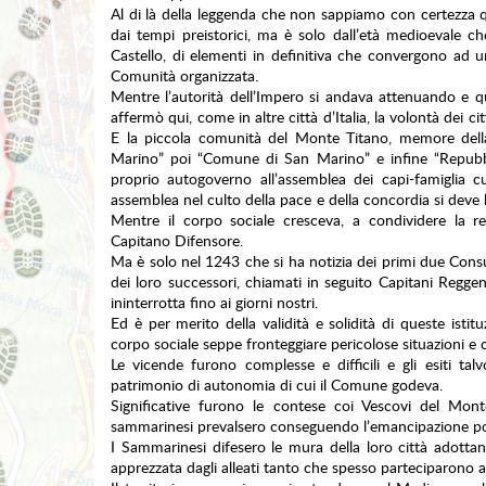
Al di là della leggenda che non sappiamo con certezza 
dai tempi preistorici, ma è solo dall’età medioevale c
Castello, di elementi in definitiva che convergono ad 
Comunità organizzata.
Mentre l’autorità dell’Impero si andava attenuando e q
affermò qui, come in altre città d’Italia, la volontà dei 
E la piccola comunità del Monte Titano, memore della 
Marino” poi “Comune di San Marino” e infine “Repubbli
proprio autogoverno all’assemblea dei capi-famiglia 
assemblea nel culto della pace e della concordia si deve la 
Mentre il corpo sociale cresceva, a condividere la r
Capitano Difensore.
Ma è solo nel 1243 che si ha notizia dei primi due Consu
dei loro successori, chiamati in seguito Capitani Regge
ininterrotta fino ai giorni nostri.
Ed è per merito della validità e solidità di queste isti
corpo sociale seppe fronteggiare pericolose situazioni e 
Le vicende furono complesse e difficili e gli esiti talv
patrimonio di autonomia di cui il Comune godeva.
Significative furono le contese coi Vescovi del Mont
sammarinesi prevalsero conseguendo l’emancipazione pol
I Sammarinesi difesero le mura della loro città adotta
apprezzata dagli alleati tanto che spesso parteciparono all