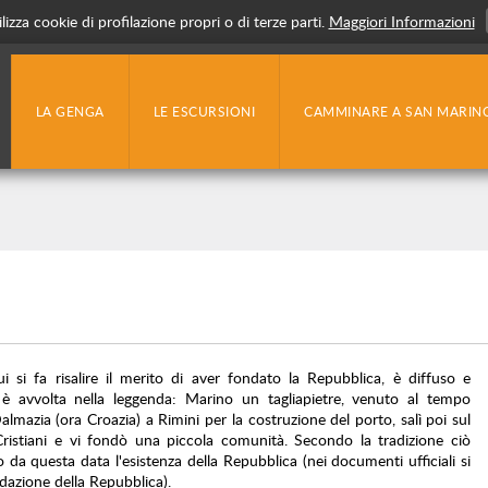
lizza cookie di profilazione propri o di terze parti.
Maggiori Informazioni
LA GENGA
LE ESCURSIONI
CAMMINARE A SAN MARIN
 si fa risalire il merito di aver fondato la Repubblica, è diffuso e
è avvolta nella leggenda: Marino un tagliapietre, venuto al tempo
almazia (ora Croazia) a Rimini per la costruzione del porto, salì poi sul
Cristiani e vi fondò una piccola comunità. Secondo la tradizione ciò
a questa data l'esistenza della Repubblica (nei documenti ufficiali si
dazione della Repubblica).