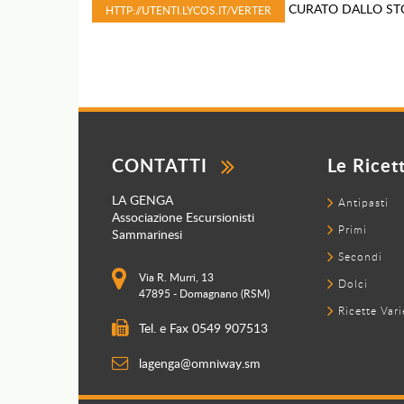
CURATO DALLO STO
HTTP://UTENTI.LYCOS.IT/VERTER
CONTATTI
Le Ricet
LA GENGA
Antipasti
Associazione Escursionisti
Primi
Sammarinesi
Secondi
Via R. Murri, 13
Dolci
47895 - Domagnano (RSM)
Ricette Vari
Tel. e Fax 0549 907513
lagenga@omniway.sm