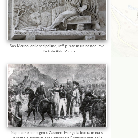
San Marino, abile scalpellino, raffigurato in un bassorilievo
dell'artista Aldo Volpini
Napoleone consegna a Gasparre Monge la lettera in cui si
impegna a garantire e salvaguardare l'indipendenza della