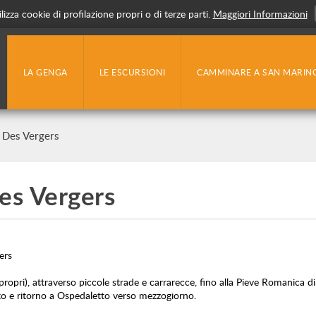
lizza cookie di profilazione propri o di terze parti.
Maggiori Informazioni
LA GENGA
LE ESCURSIONI
CAMMINARE A SAN MARIN
a Des Vergers
Des Vergers
ers
ri), attraverso piccole strade e carrarecce, fino alla Pieve Romanica di
eto e ritorno a Ospedaletto verso mezzogiorno.