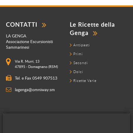
CONTATTI
Le Ricette della
Genga
LA GENGA
Associazione Escursionisti
Antipasti
Sammarinesi
Primi
Via R. Murri, 13
Secondi
47895 - Domagnano (RSM)
Dolci
Tel. e Fax 0549 907513
Ricette Varie
lagenga@omniway.sm