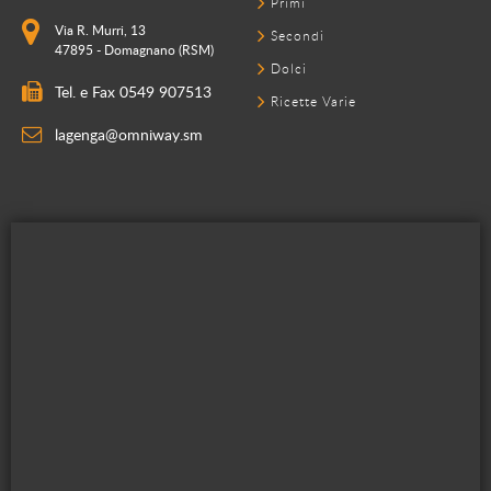
Primi
Via R. Murri, 13
Secondi
47895 - Domagnano (RSM)
Dolci
Tel. e Fax 0549 907513
Ricette Varie
lagenga@omniway.sm